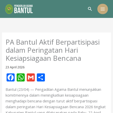
Lewati
Cari
ke
konten
PA Bantul Aktif Berpartisipasi
dalam Peringatan Hari
Kesiapsiagaan Bencana
23 April 2026
F
W
G
S
ac
h
m
h
Bantul (23/04) — Pengadilan Agama Bantul menunjukkan
e
at
ai
ar
komitmennya dalam meningkatkan kesiapsiagaan
b
s
l
e
menghadapi bencana dengan turut aktif berpartisipasi
dalam peringatan Hari Kesiapsiagaan Bencana 2026 tingkat
o
A
Kabupaten Bantul yang dilaksanakan pada Rabu, 22 April