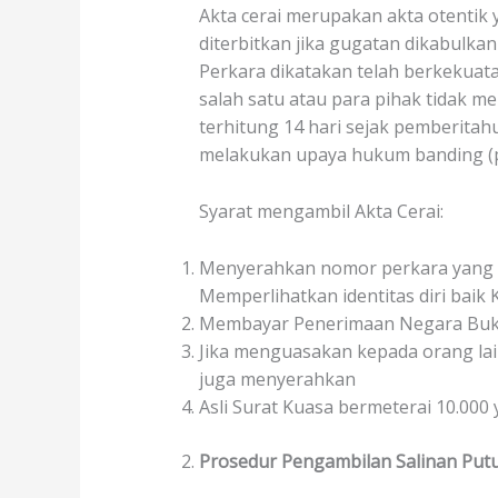
b
s
l
e
Akta cerai merupakan akta otentik y
o
A
diterbitkan jika gugatan dikabulka
Perkara dikatakan telah berkekuata
o
p
salah satu atau para pihak tidak m
k
p
terhitung 14 hari sejak pemberitah
melakukan upaya hukum banding (pu
Syarat mengambil Akta Cerai:
Menyerahkan nomor perkara yang 
Memperlihatkan identitas diri baik 
Membayar Penerimaan Negara Bukan 
Jika menguasakan kepada orang lai
juga menyerahkan
Asli Surat Kuasa bermeterai 10.000
Prosedur Pengambilan Salinan Put