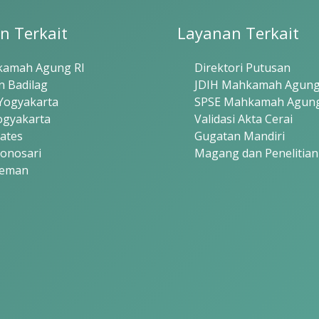
n Terkait
Layanan Terkait
amah Agung RI
Direktori Putusan
n Badilag
JDIH Mahkamah Agung
Yogyakarta
SPSE Mahkamah Agun
ogyakarta
Validasi Akta Cerai
ates
Gugatan Mandiri
onosari
Magang dan Penelitian
leman