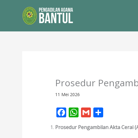
Lewati
ke
konten
Prosedur Pengambi
11 Mei 2026
F
W
G
S
ac
h
m
h
Prosedur Pengambilan Akta Cerai (
e
at
ai
ar