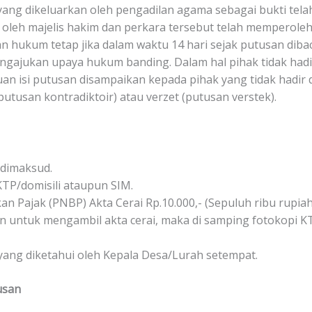
ang dikeluarkan oleh pengadilan agama sebagai bukti telah t
n oleh majelis hakim dan perkara tersebut telah memperoleh
n hukum tetap jika dalam waktu 14 hari sejak putusan dibac
engajukan upaya hukum banding. Dalam hal pihak tidak had
uan isi putusan disampaikan kepada pihak yang tidak hadir
tusan kontradiktoir) atau verzet (putusan verstek).
dimaksud.
KTP/domisili ataupun SIM.
Pajak (PNBP) Akta Cerai Rp.10.000,- (Sepuluh ribu rupiah
n untuk mengambil akta cerai, maka di samping fotokopi K
 yang diketahui oleh Kepala Desa/Lurah setempat.
usan