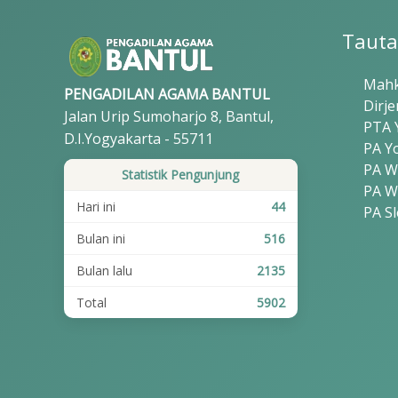
Tauta
Mahk
PENGADILAN AGAMA BANTUL
Dirje
Jalan Urip Sumoharjo 8, Bantul,
PTA 
D.I.Yogyakarta - 55711
PA Y
PA W
Statistik Pengunjung
PA W
Hari ini
44
PA S
Bulan ini
516
Bulan lalu
2135
Total
5902