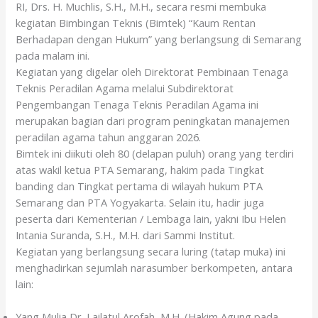
RI, Drs. H. Muchlis, S.H., M.H., secara resmi membuka
kegiatan Bimbingan Teknis (Bimtek) “Kaum Rentan
Berhadapan dengan Hukum” yang berlangsung di Semarang
pada malam ini.
Kegiatan yang digelar oleh Direktorat Pembinaan Tenaga
Teknis Peradilan Agama melalui Subdirektorat
Pengembangan Tenaga Teknis Peradilan Agama ini
merupakan bagian dari program peningkatan manajemen
peradilan agama tahun anggaran 2026.
Bimtek ini diikuti oleh 80 (delapan puluh) orang yang terdiri
atas wakil ketua PTA Semarang, hakim pada Tingkat
banding dan Tingkat pertama di wilayah hukum PTA
Semarang dan PTA Yogyakarta. Selain itu, hadir juga
peserta dari Kementerian / Lembaga lain, yakni Ibu Helen
Intania Suranda, S.H., M.H. dari Sammi Institut.
Kegiatan yang berlangsung secara luring (tatap muka) ini
menghadirkan sejumlah narasumber berkompeten, antara
lain:
Yang Mulia Dr. Lailatul Arofah, M.H. (Hakim Agung pada