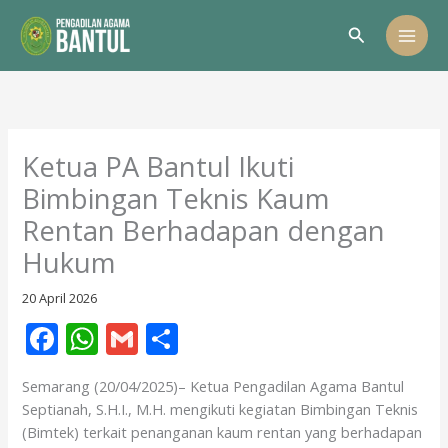
Lewati
Cari
ke
konten
Ketua PA Bantul Ikuti
Bimbingan Teknis Kaum
Rentan Berhadapan dengan
Hukum
20 April 2026
F
W
G
S
ac
h
m
h
Semarang (20/04/2025)– Ketua Pengadilan Agama Bantul
e
at
ai
ar
Septianah, S.H.I., M.H. mengikuti kegiatan Bimbingan Teknis
b
s
l
e
(Bimtek) terkait penanganan kaum rentan yang berhadapan