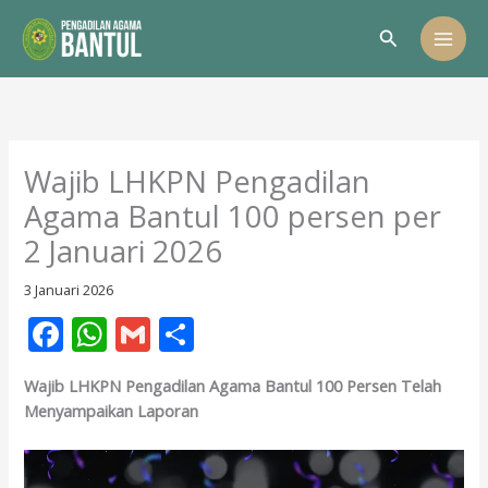
Lewati
Cari
ke
konten
Wajib LHKPN Pengadilan
Agama Bantul 100 persen per
2 Januari 2026
3 Januari 2026
F
W
G
S
ac
h
m
h
Wajib LHKPN Pengadilan Agama Bantul 100 Persen Telah
e
at
ai
ar
Menyampaikan Laporan
b
s
l
e
o
A