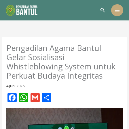
Lewati
Cari
ke
konten
Pengadilan Agama Bantul
Gelar Sosialisasi
Whistleblowing System untuk
Perkuat Budaya Integritas
4 Juni 2026
F
W
G
S
ac
h
m
h
e
at
ai
ar
b
s
l
e