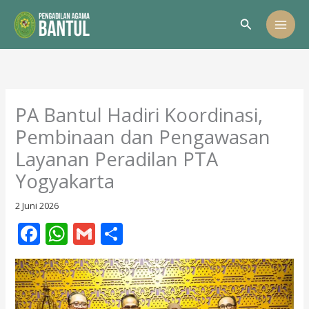
Lewati
Cari
ke
konten
PA Bantul Hadiri Koordinasi,
Pembinaan dan Pengawasan
Layanan Peradilan PTA
Yogyakarta
2 Juni 2026
F
W
G
S
ac
h
m
h
e
at
ai
ar
b
s
l
e