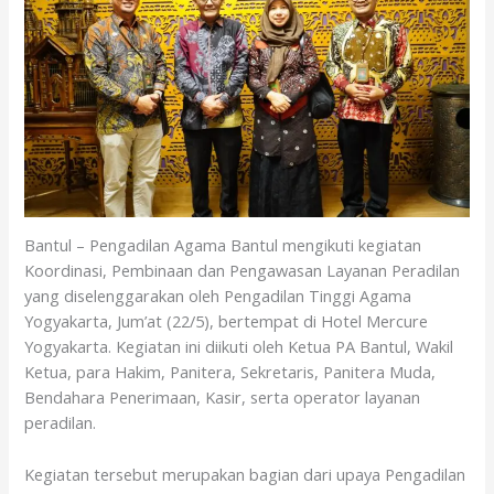
o
A
o
p
k
p
Bantul – Pengadilan Agama Bantul mengikuti kegiatan
Koordinasi, Pembinaan dan Pengawasan Layanan Peradilan
yang diselenggarakan oleh Pengadilan Tinggi Agama
Yogyakarta, Jum’at (22/5), bertempat di Hotel Mercure
Yogyakarta. Kegiatan ini diikuti oleh Ketua PA Bantul, Wakil
Ketua, para Hakim, Panitera, Sekretaris, Panitera Muda,
Bendahara Penerimaan, Kasir, serta operator layanan
peradilan.
Kegiatan tersebut merupakan bagian dari upaya Pengadilan