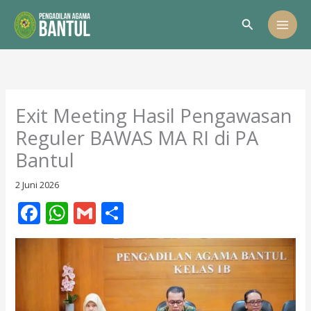
Lewati
Cari
ke
konten
Exit Meeting Hasil Pengawasan
Reguler BAWAS MA RI di PA
Bantul
2 Juni 2026
F
W
G
S
ac
h
m
h
e
at
ai
ar
b
s
l
e
o
A