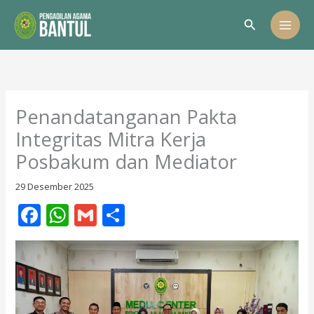
Lewati
Cari
ke
konten
Penandatanganan Pakta
Integritas Mitra Kerja
Posbakum dan Mediator
29 Desember 2025
F
W
G
S
ac
h
m
h
e
at
ai
ar
b
s
l
e
o
A